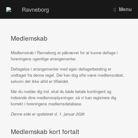
Gå
Ravneborg
Menu
til
indhold
Medlemskab
Medlemskab i Ravneborg er påkrævet for at kunne deltage i
foreningens ugentlige arrangementer.
Deltagelse i arrangementer med egen deltagerbetaling er
undtaget fra denne regel. Der kan dog ofte være medlemsrabat,
selvom det ikke altid er tilfældet.
Når du melder dig ind, skal du både betale kontingent og
indsende dine medlemsoplysninger, så vi kan registrere dig
korrekt i foreningens medlemsdatabase.
Denne side er opdateret d. 1. januar 2026
Medlemskab kort fortalt